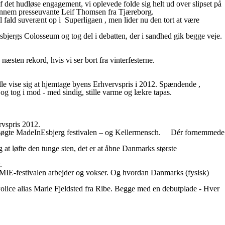
f det hudløse engagement, vi oplevede folde sig helt ud over slipset på
nnem presseuvante Leif Thomsen fra Tjæreborg.
 suverænt op i Superligaen , men lider nu den tort at være
bjergs Colosseum og tog del i debatten, der i sandhed gik begge veje.
næsten rekord, hvis vi ser bort fra vinterfesterne.
 vise sig at hjemtage byens Erhvervspris i 2012. Spændende ,
g tog i mod - med sindig, stille varme og lækre tapas.
rvspris 2012.
gang besøgte MadeInEsbjerg festivalen – og Kellermensch. Dér fornemmede
at løfte den tunge sten, det er at åbne Danmarks største
.
n MIE-festivalen arbejder og vokser. Og hvordan Danmarks (fysisk)
Police alias Marie Fjeldsted fra Ribe. Begge med en debutplade - Hver