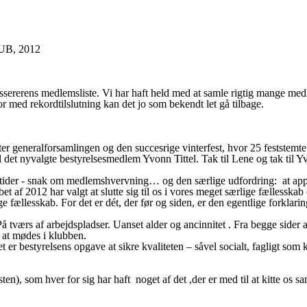
B, 2012
kassererens medlemsliste. Vi har haft held med at samle rigtig mange me
 med rekordtilslutning kan det jo som bekendt let gå tilbage.
ter generalforsamlingen og den succesrige vinterfest, hvor 25 feststemte
l det nyvalgte bestyrelsesmedlem Yvonn Tittel. Tak til Lene og tak til
alle tider - snak om medlemshvervning… og den særlige udfordring: at ap
et af 2012 har valgt at slutte sig til os i vores meget særlige fællessk
ge fællesskab. For det er dét, der før og siden, er den egentlige forklari
På tværs af arbejdspladser. Uanset alder og ancinnitet . Fra begge sider a
 at mødes i klubben.
er bestyrelsens opgave at sikre kvaliteten – såvel socialt, fagligt som k
en), som hver for sig har haft noget af det ,der er med til at kitte os 