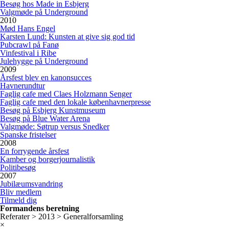
Besøg hos Made in Esbjerg
Valgmøde på Underground
2010
Mød Hans Engel
Karsten Lund: Kunsten at give sig god tid
Pubcrawl på Fanø
Vinfestival i Ribe
Julehygge på Underground
2009
Årsfest blev en kanonsucces
Havnerundtur
Faglig cafe med Claes Holzmann Senger
Faglig cafe med den lokale københavnerpresse
Besøg på Esbjerg Kunstmuseum
Besøg på Blue Water Arena
Valgmøde: Søtrup versus Snedker
Spanske fristelser
2008
En forrygende årsfest
Kamber og borgerjournalistik
Politibesøg
2007
Jubilæumsvandring
Bliv medlem
Tilmeld dig
Formandens beretning
Referater > 2013 > Generalforsamling
×