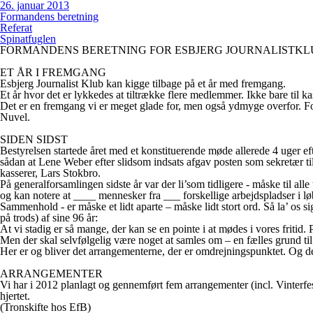
26. januar 2013
Formandens beretning
Referat
Spinatfuglen
FORMANDENS BERETNING FOR ESBJERG JOURNALISTKLU
ET ÅR I FREMGANG
Esbjerg Journalist Klub kan kigge tilbage på et år med fremgang.
Et år hvor det er lykkedes at tiltrække flere medlemmer. Ikke bare til 
Det er en fremgang vi er meget glade for, men også ydmyge overfor. For
Nuvel.
SIDEN SIDST
Bestyrelsen startede året med et konstituerende møde allerede 4 uger ef
sådan at Lene Weber efter slidsom indsats afgav posten som sekretær ti
kasserer, Lars Stokbro.
På generalforsamlingen sidste år var der li’som tidligere - måske til 
og kan notere at ____ mennesker fra ___ forskellige arbejdspladser i løb
Sammenhold - er måske et lidt aparte – måske lidt stort ord. Så la’ os si
på trods) af sine 96 år:
At vi stadig er så mange, der kan se en pointe i at mødes i vores fritid. 
Men der skal selvfølgelig være noget at samles om – en fælles grund til
Her er og bliver det arrangementerne, der er omdrejningspunktet. Og det 
ARRANGEMENTER
Vi har i 2012 planlagt og gennemført fem arrangementer (incl. Vinterfest
hjertet.
(Tronskifte hos EfB)