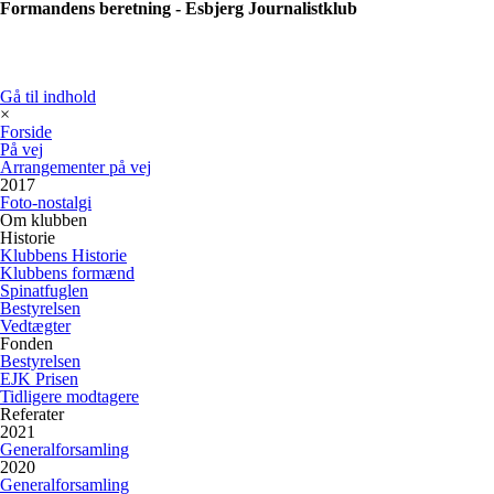
Formandens beretning - Esbjerg Journalistklub
Gå til indhold
×
Forside
På vej
Arrangementer på vej
2017
Foto-nostalgi
Om klubben
Historie
Klubbens Historie
Klubbens formænd
Spinatfuglen
Bestyrelsen
Vedtægter
Fonden
Bestyrelsen
EJK Prisen
Tidligere modtagere
Referater
2021
Generalforsamling
2020
Generalforsamling