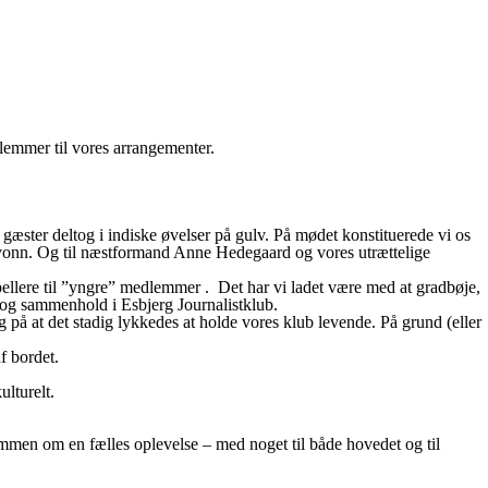
dlemmer til vores arrangementer.
 gæster deltog i indiske øvelser på gulv. På mødet konstituerede vi os
 Yvonn. Og til næstformand Anne Hedegaard og vores utrættelige
pellere til ”yngre” medlemmer . Det har vi ladet være med at gradbøje,
ab og sammenhold i Esbjerg Journalistklub.
ng på at det stadig lykkedes at holde vores klub levende. På grund (eller
f bordet.
ulturelt.
sammen om en fælles oplevelse – med noget til både hovedet og til