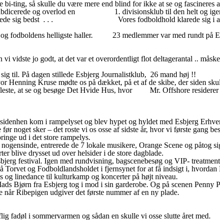
bi-ting, så skulle du være mere end blind for ikke at se og fascineres a
an abdicerede og overlod en 1. divisionsklub til den helt og ige
 klarede sig bedst . . . Vores fodboldhold klarede sig i al fald
jæle og fodboldens helligste haller. 23 medlemmer var med rundt på Es
 vidste jo godt, at det var et overordentligt flot deltagerantal .. måske 
g til. På dagen stillede Esbjerg Journalistklub, 26 mand høj !!
nning Kruse mødte os på dækket, på et af de skibe, der siden skulle
e fleste, at se og besøge Det Hvide Hus, hvor Mr. Offshore residerer o
T sidenhen kom i rampelyset og blev hypet og hyldet med Esbjerg Erhve
ge før noget sker – det roste vi os osse af sidste år, hvor vi første 
pringe ud i det store rampelys.
nogensinde, entrerede de 7 lokale musikere, Orange Scene og påtog sig 
ter blive drysset ud over helsider i de store dagblade.
Esbjerg festival. Igen med rundvisning, bagscenebesøg og VIP- treatment
 Torvet og Fodboldlandsholdet i fjernsynet for at få indsigt i, hvorda
 og linedance til kulturkamp og koncerter på højt niveau.
 Mads Bjørn fra Esbjerg tog i mod i sin garderobe. Og på scenen Penny 
e når Ribepigen udgiver det første nummer af en ny plade.
iflig fadøl i sommervarmen og sådan en skulle vi osse slutte året med.