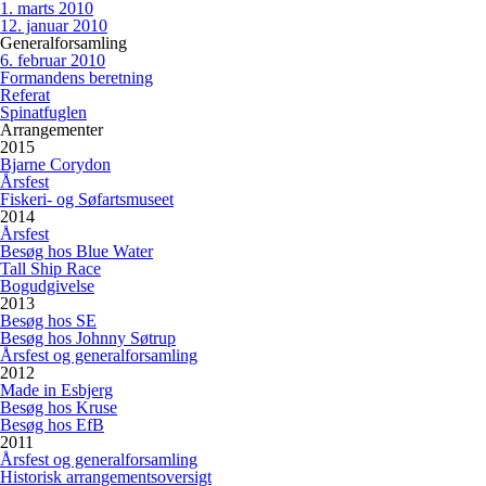
1. marts 2010
12. januar 2010
Generalforsamling
6. februar 2010
Formandens beretning
Referat
Spinatfuglen
Arrangementer
2015
Bjarne Corydon
Årsfest
Fiskeri- og Søfartsmuseet
2014
Årsfest
Besøg hos Blue Water
Tall Ship Race
Bogudgivelse
2013
Besøg hos SE
Besøg hos Johnny Søtrup
Årsfest og generalforsamling
2012
Made in Esbjerg
Besøg hos Kruse
Besøg hos EfB
2011
Årsfest og generalforsamling
Historisk arrangementsoversigt