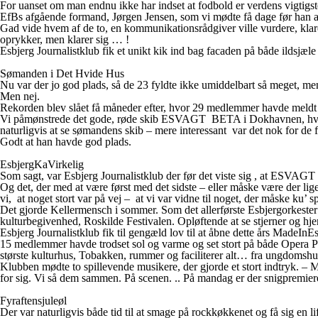
For uanset om man endnu ikke har indset at fodbold er verdens vigtigste 
EfBs afgående formand, Jørgen Jensen, som vi mødte få dage før h
Gad vide hvem af de to, en kommunikationsrådgiver ville vurdere,
oprykker, men klarer sig … !
Esbjerg Journalistklub fik et unikt kik ind bag facaden på både ilds
Sømanden i Det Hvide Hus
Nu var der jo god plads, så de 23 fyldte ikke umiddelbart så meget, men vi
Men nej.
Rekorden blev slået få måneder efter, hvor 29 medlemmer havde meldt si
Vi påmønstrede det gode, røde skib ESVAGT BETA i Dokhavnen, hvor He
naturligvis at se sømandens skib – mere interessant var det nok for d
Godt at han havde god plads.
EsbjergKaVirkelig
Som sagt, var Esbjerg Journalistklub der før det viste sig , at ESVAG
Og det, der med at være først med det sidste – eller måske være der li
vi, at noget stort var på vej – at vi var vidne til noget, der måske ku’ s
Det gjorde Kellermensch i sommer. Som det allerførste Esbjergorkester 
kulturbegivenhed, Roskilde Festivalen. Opløftende at se stjerner og hjer
Esbjerg Journalistklub fik til gengæld lov til at åbne dette års MadeIn
15 medlemmer havde trodset sol og varme og set stort på både Opera På
største kulturhus, Tobakken, rummer og faciliterer alt… fra ungdomshus
Klubben mødte to spillevende musikere, der gjorde et stort indtryk. –
for sig. Vi så dem sammen. På scenen. .. På mandag er der snigpremier
Fyraftensjuleøl
Der var naturligvis både tid til at smage på rockkøkkenet og få sig en l